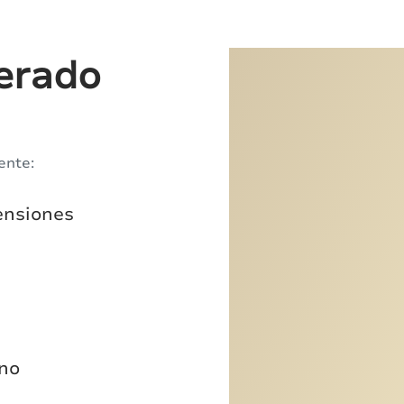
erado
ente:
ensiones
ano