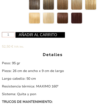
KOMPLET
AÑADIR AL CARRITO
TERMIC
1
52,50
€
IVA inc.
pieza
completa.
Detalles
Extensiones
de
Peso: 95 gr
fibra
térmica
Pieza: 26 cm de ancho x 9 cm de largo
de
Largo cabello: 50 cm
95
gr
Resistencia térmica: MAXIMO 160º
cantidad
Sistema: Quita y pon
TRUCOS DE MANTENIMIENTO: