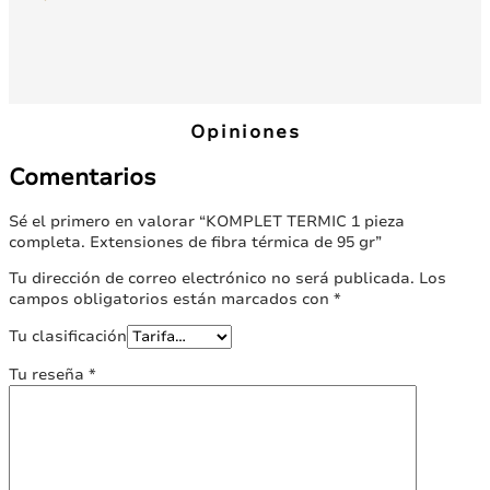
Este
producto
Este
tiene
producto
múltiples
tiene
variantes.
múltiples
Las
variantes.
Opiniones
opciones
Las
se
opciones
Comentarios
pueden
se
elegir
pueden
en
Sé el primero en valorar “KOMPLET TERMIC 1 pieza
elegir
la
completa. Extensiones de fibra térmica de 95 gr”
en
página
la
Tu dirección de correo electrónico no será publicada.
Los
de
página
campos obligatorios están marcados con
*
producto
de
producto
Tu clasificación
Tu reseña
*