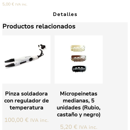
5,00
€
IVA inc.
50
unidades
Detalles
(Rubio,
castaño
Productos relacionados
y
negro)
cantidad
Pinza soldadora
Micropeinetas
con regulador de
medianas, 5
temperatura
unidades (Rubio,
castaño y negro)
100,00
€
IVA inc.
5,20
€
IVA inc.