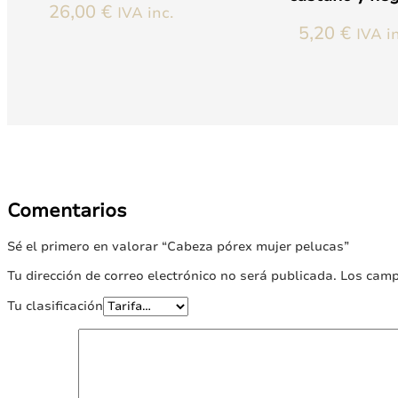
26,00
€
IVA inc.
5,20
€
IVA in
Este
producto
tiene
múltiples
variantes.
Las
opciones
se
pueden
Comentarios
elegir
en
Sé el primero en valorar “Cabeza pórex mujer pelucas”
la
página
Tu dirección de correo electrónico no será publicada.
Los camp
de
Tu clasificación
producto