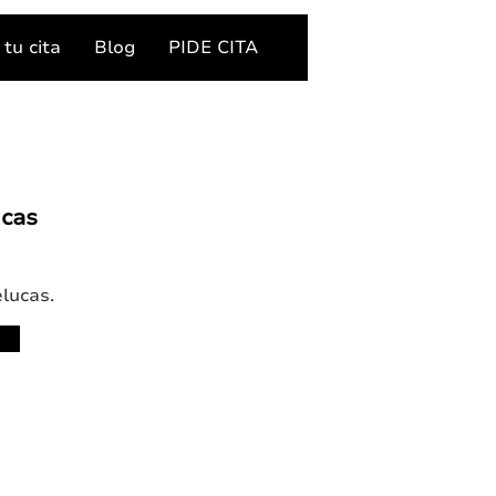
tu cita
Blog
PIDE CITA
ucas
lucas.