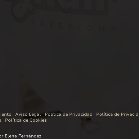
iento
|
Aviso Legal
|
Política de Privacidad
|
Política de Privaci
s
|
Política de Cookies
or
Elena Fernández