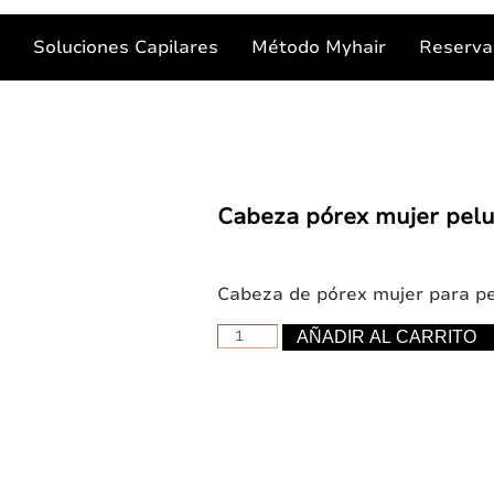
s
Soluciones Capilares
Método Myhair
Reserva 
Cabeza pórex mujer pel
Cabeza de pórex mujer para pe
Cabeza
AÑADIR AL CARRITO
pórex
mujer
pelucas
cantidad