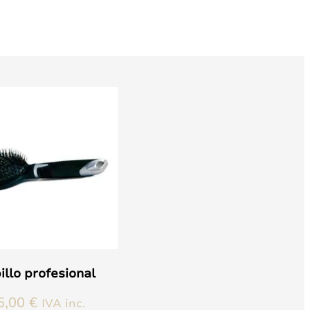
illo profesional
5,00
€
IVA inc.