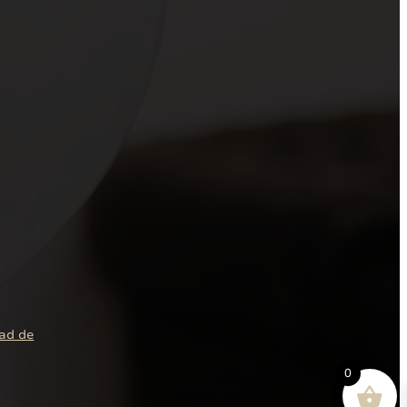
dad de
0