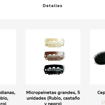
Detalles
dianas,
Micropeinetas grandes, 5
Cep
bio,
unidades (Rubio, castaño
2
ro)
y negro)