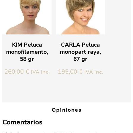
Las
Las
opciones
opciones
se
se
pueden
pueden
elegir
elegir
en
en
la
la
página
página
KIM Peluca
CARLA Peluca
de
de
monofilamento,
monopart raya,
producto
producto
58 gr
67 gr
260,00
€
195,00
€
IVA inc.
IVA inc.
Este
Este
producto
producto
tiene
tiene
múltiples
múltiples
variantes.
variantes.
Opiniones
Las
Las
opciones
opciones
Comentarios
se
se
pueden
pueden