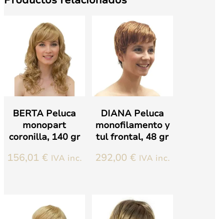
Productos relacionados
BERTA Peluca
DIANA Peluca
monopart
monofilamento y
coronilla, 140 gr
tul frontal, 48 gr
156,01
€
292,00
€
IVA inc.
IVA inc.
Este
Este
producto
producto
tiene
tiene
múltiples
múltiples
variantes.
variantes.