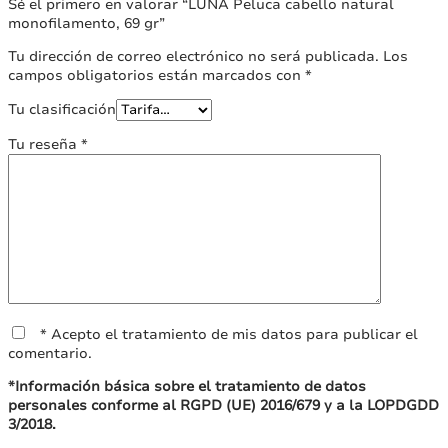
Sé el primero en valorar “LUNA Peluca cabello natural
elegir
elegir
monofilamento, 69 gr”
en
en
la
la
Tu dirección de correo electrónico no será publicada.
Los
página
página
campos obligatorios están marcados con
*
de
de
producto
producto
Tu clasificación
Tu reseña
*
* Acepto el tratamiento de mis datos para publicar el
comentario.
*Información básica sobre el tratamiento de datos
personales conforme al RGPD (UE) 2016/679 y a la LOPDGDD
3/2018.