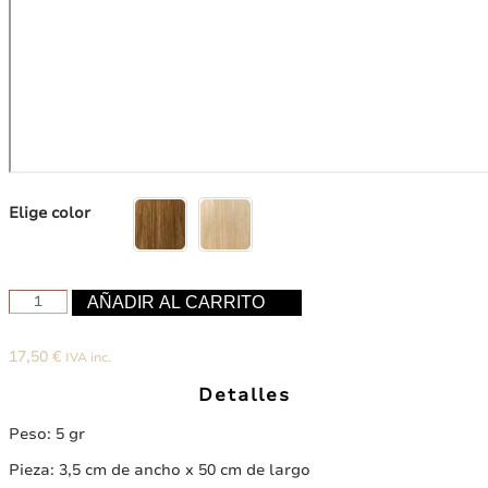
Elige color
Mechón
AÑADIR AL CARRITO
de
cabello
17,50
€
IVA inc.
natural
con
Detalles
clip
bicolor
Peso: 5 gr
cantidad
Pieza: 3,5 cm de ancho x 50 cm de largo