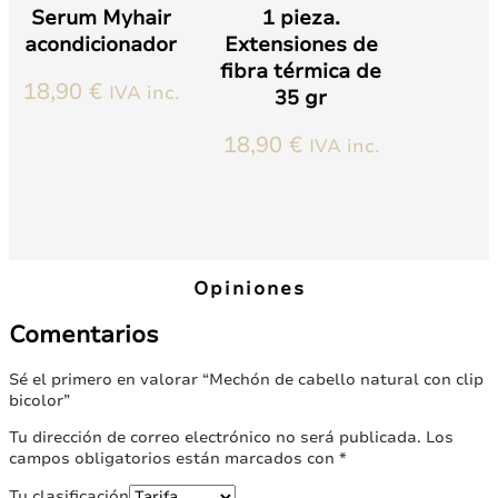
página
Serum Myhair
1 pieza.
de
acondicionador
Extensiones de
producto
fibra térmica de
18,90
€
IVA inc.
35 gr
18,90
€
IVA inc.
Este
producto
tiene
múltiples
variantes.
Opiniones
Las
opciones
Comentarios
se
pueden
Sé el primero en valorar “Mechón de cabello natural con clip
elegir
bicolor”
en
la
Tu dirección de correo electrónico no será publicada.
Los
página
campos obligatorios están marcados con
*
de
producto
Tu clasificación