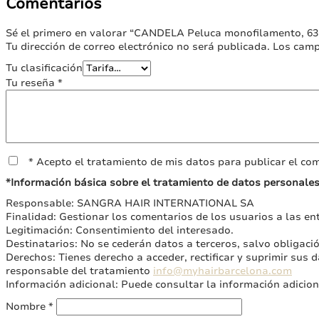
pueden
Comentarios
en
elegir
la
en
Sé el primero en valorar “CANDELA Peluca monofilamento, 63
página
la
Tu dirección de correo electrónico no será publicada.
Los camp
de
página
producto
de
Tu clasificación
producto
Tu reseña
*
* Acepto el tratamiento de mis datos para publicar el com
*Información básica sobre el tratamiento de datos personale
Responsable: SANGRA HAIR INTERNATIONAL SA
Finalidad: Gestionar los comentarios de los usuarios a las ent
Legitimación: Consentimiento del interesado.
Destinatarios: No se cederán datos a terceros, salvo obligació
Derechos: Tienes derecho a acceder, rectificar y suprimir sus d
responsable del tratamiento
info@myhairbarcelona.com
Información adicional: Puede consultar la información adicio
Nombre
*