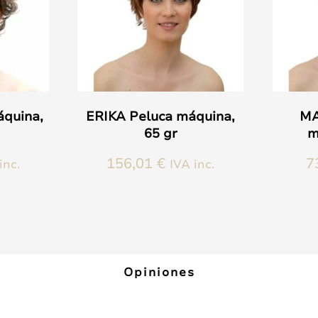
quina,
ERIKA Peluca máquina,
MA
65 gr
m
156,01
€
7
inc.
IVA inc.
Este
Este
producto
producto
tiene
tiene
múltiples
múltiple
variantes.
variantes
Las
Las
Opiniones
opciones
opciones
se
se
pueden
pueden
elegir
elegir