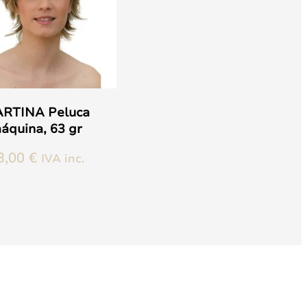
RTINA Peluca
áquina, 63 gr
3,00
€
IVA inc.
s
.