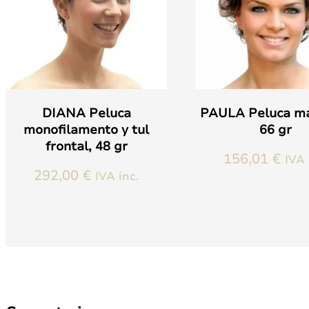
DIANA Peluca
PAULA Peluca má
monofilamento y tul
66 gr
frontal, 48 gr
156,01
€
IVA 
292,00
€
IVA inc.
Este
producto
Este
tiene
producto
múltiples
tiene
variantes.
múltiples
Las
variantes.
opciones
Las
se
opciones
pueden
se
elegir