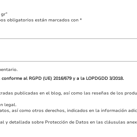
en
en
la
la
 gr”
página
página
os obligatorios están marcados con
*
de
de
producto
producto
entario.
s conforme al RGPD (UE) 2016/679 y a la LOPDGDD 3/2018.
radas publicadas en el blog, así como las reseñas de los produc
n legal.
atos, así como otros derechos, indicados en la información adici
nal y detallada sobre Protección de Datos en las cláusulas an